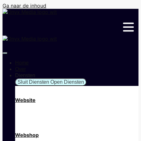
Ga naar de inhoud
Home
Over
Diensten
Sluit Diensten
Open Diensten
Website
Webshop