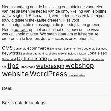
Neem vandaag nog de beslissing en ontdek de voordelen
van het uit laten besteden van de ontwikkeling van je online
aanwezigheid. Bespaar tijd, verminder stress en laat experts
jouw digitale visitekaartje creëren. Kies voor
resultaatgerichte oplossingen die je bedrijf laten groeien.
contact
Neem
op met ons en laat ons jouw online visie
werkelijkheid maken. We staan klaar om te luisteren, te
creëren en te leveren. Jouw succes is onze prioriteit.
CMS
ecommerce
Conversie
Elementor
Elementor Pro
Google My Business
keywords
Lokale seo
Landingspagina
linkbuilding
logo en huisstijl
lokaal
Optimalisatie
seo
Onderhoud
Plugins
Responsive design
technische
tips
webshop
webdesign
seo
uitbesteden
website
WordPress
zoekwoorden
Deel:
Bekijk ook deze blogs: