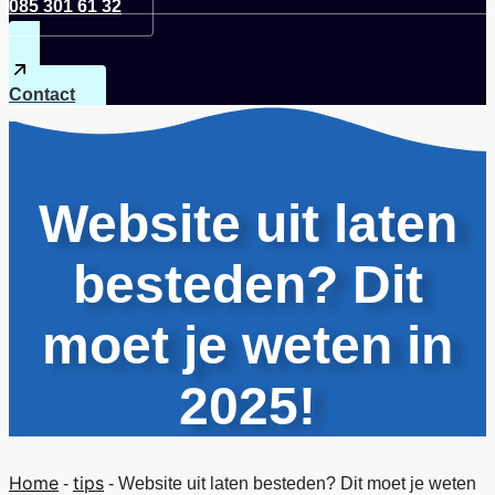
085 301 61 32
Contact
Website uit laten
besteden? Dit
moet je weten in
2025!
Home
tips
-
-
Website uit laten besteden? Dit moet je weten