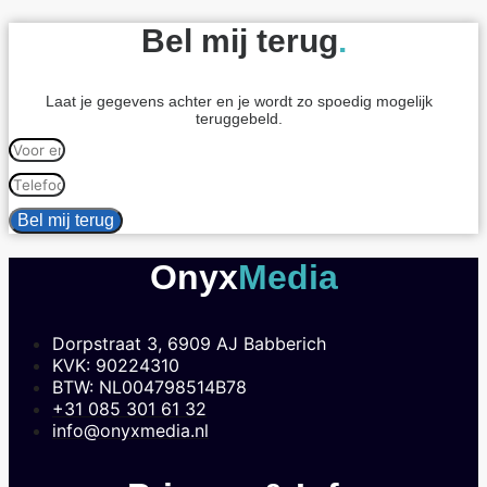
Bel mij terug
.
Laat je gegevens achter en je wordt zo spoedig mogelijk
teruggebeld.
Bel mij terug
Onyx
Media
Dorpstraat 3, 6909 AJ Babberich
KVK: 90224310
BTW: NL004798514B78
+31 085 301 61 32
info@onyxmedia.nl