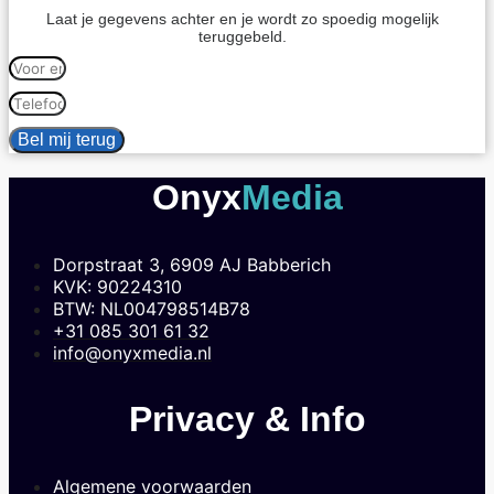
Laat je gegevens achter en je wordt zo spoedig mogelijk
teruggebeld.
Bel mij terug
Onyx
Media
Dorpstraat 3, 6909 AJ Babberich
KVK: 90224310
BTW: NL004798514B78
+31 085 301 61 32
info@onyxmedia.nl
Privacy & Info
Algemene voorwaarden