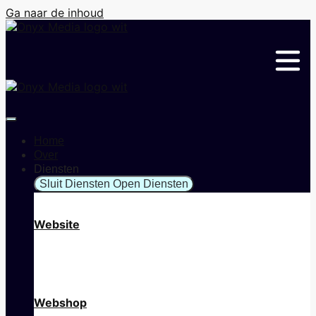
Ga naar de inhoud
Home
Over
Diensten
Sluit Diensten
Open Diensten
Website
Webshop