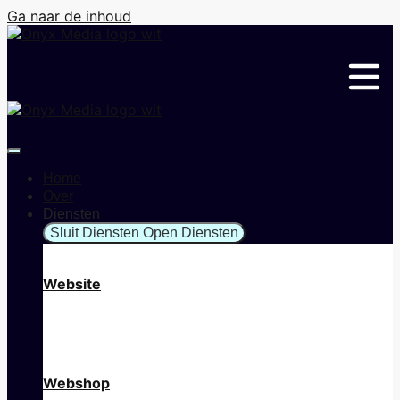
Ga naar de inhoud
Home
Over
Diensten
Sluit Diensten
Open Diensten
Website
Webshop