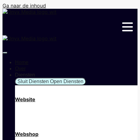
Ga naar de inhoud
Home
Over
Diensten
Sluit Diensten
Open Diensten
Website
Webshop