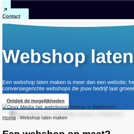
Contact
Webshop late
Een webshop laten maken is meer dan een website; het i
conversiegerichte webshops die jouw bedrijf laat groeie
Ontdek de mogelijkheden
Home
-
Webshop laten maken
Een webshop op maat?