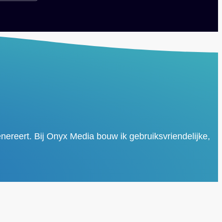
nereert. Bij Onyx Media bouw ik gebruiksvriendelijke,