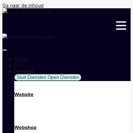
Ga naar de inhoud
Home
Over
Diensten
Sluit Diensten
Open Diensten
Website
Webshop