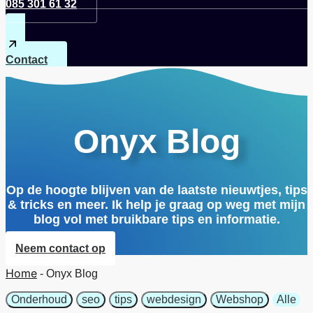
085 301 61 32
Contact
Onyx Blog
Op de hoogte blijven van de laatste nieuwtjes, tips
& tricks en meer. Ik help je graag op weg met mijn
blog vol met bruikbare tips en informatie.
Neem contact op
Home
-
Onyx Blog
Onderhoud
seo
tips
webdesign
Webshop
Alle