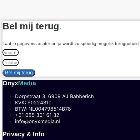
Bel mij terug
.
Laat je gegevens achter en je wordt zo spoedig mogelijk teruggebeld.
Bel mij terug
Onyx
Media
Dorpstraat 3, 6909 AJ Babberich
KVK: 90224310
BTW: NL004798514B78
+31 085 301 61 32
info@onyxmedia.nl
Privacy & Info