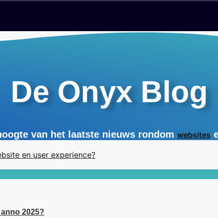
De Onyx Blog
 hoogte van het laatste nieuws rondom
websites
g anno 2025?