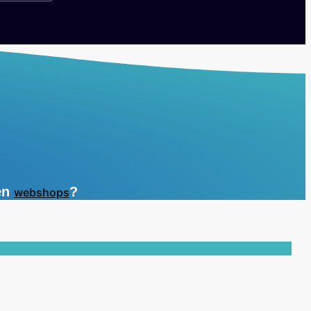
en
?
webshops