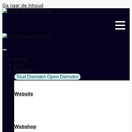
Ga naar de inhoud
Home
Over
Diensten
Sluit Diensten
Open Diensten
Website
Webshop