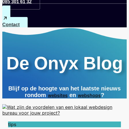
085 301 61 32
Contact
De Onyx Blog
Blijf op de hoogte van het laatste nieuws
rondom
en
?
websites
webshops
tips