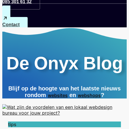
085 301 61 32
Contact
De Onyx Blog
Blijf op de hoogte van het laatste nieuws
rondom
en
?
websites
webshops
tips