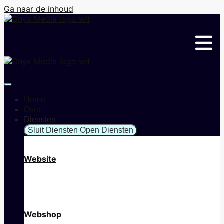
Ga naar de inhoud
Home
Over
Diensten
Sluit Diensten
Open Diensten
Website
Webshop