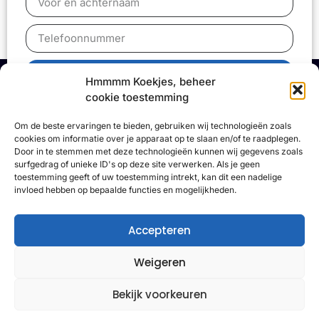
Bel mij terug
Hmmmm Koekjes, beheer
cookie toestemming
Om de beste ervaringen te bieden, gebruiken wij technologieën zoals
cookies om informatie over je apparaat op te slaan en/of te raadplegen.
Onyx
Media
Door in te stemmen met deze technologieën kunnen wij gegevens zoals
surfgedrag of unieke ID's op deze site verwerken. Als je geen
Dorpstraat 3, 6909 AJ Babberich
toestemming geeft of uw toestemming intrekt, kan dit een nadelige
invloed hebben op bepaalde functies en mogelijkheden.
KVK: 90224310
BTW: NL004798514B78
+31 085 301 61 32
Accepteren
info@onyxmedia.nl
Privacy & Info
Weigeren
Algemene voorwaarden
Bekijk voorkeuren
Privacy policy
Veelgestelde vragen