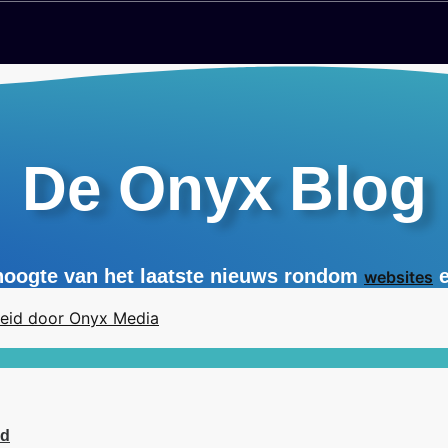
De Onyx Blog
 hoogte van het laatste nieuws rondom
websites
id