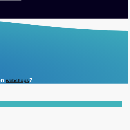
en
?
webshops