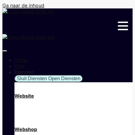
Ga naar de inhoud
Home
Over
Diensten
Sluit Diensten
Open Diensten
Website
Webshop