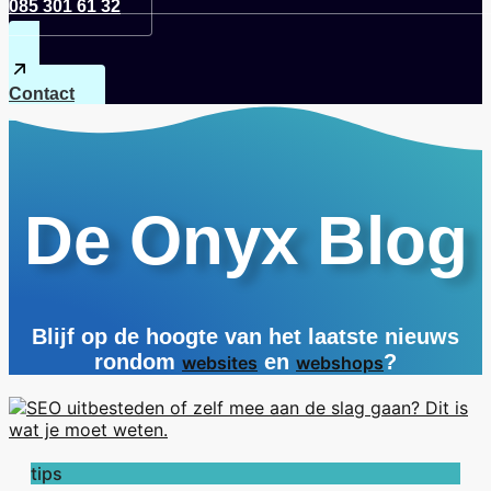
085 301 61 32
Contact
De Onyx Blog
Blijf op de hoogte van het laatste nieuws
rondom
en
?
websites
webshops
tips