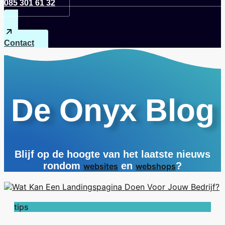
085 301 61 32
Contact
De Onyx Blog
Blijf op de hoogte van het laatste nieuws
rondom
en
?
websites
webshops
tips