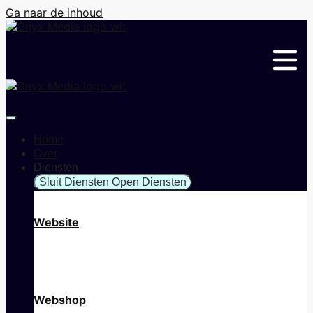
Ga naar de inhoud
Home
Over
Diensten
Sluit Diensten
Open Diensten
Website
Webshop